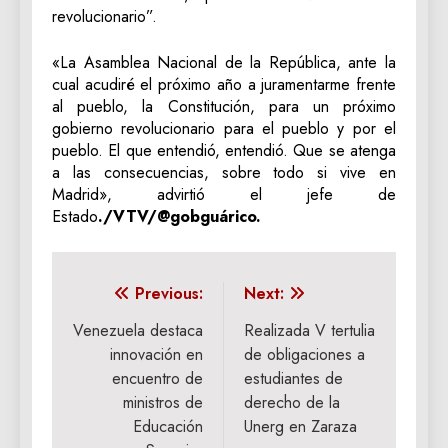
revolucionario”.
«La Asamblea Nacional de la República, ante la
cual acudiré el próximo año a juramentarme frente
al pueblo, la Constitución, para un próximo
gobierno revolucionario para el pueblo y por el
pueblo. El que entendió, entendió. Que se atenga
a las consecuencias, sobre todo si vive en
Madrid», advirtió el jefe de
Estado
./VTV/@gobguárico.
Navegación
Previous:
Next:
de
Venezuela destaca
Realizada V tertulia
innovación en
de obligaciones a
entradas
encuentro de
estudiantes de
ministros de
derecho de la
Educación
Unerg en Zaraza