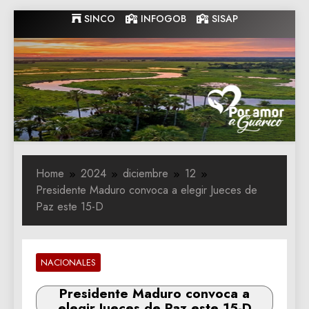
Skip
SINCO
INFOGOB
SISAP
to
content
Gobernacion
Gobernacion de Guarico
de Guarico
Home
2024
diciembre
12
Presidente Maduro convoca a elegir Jueces de
Paz este 15-D
NACIONALES
Presidente Maduro convoca a
elegir Jueces de Paz este 15-D