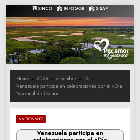
Skip
SINCO
INFOGOB
SISAP
to
content
Gobernacion
Gobernacion de Guarico
de Guarico
Home
2024
diciembre
13
Venezuela participa en celebraciones por el «Día
Nacional de Qatar»
NACIONALES
Venezuela participa en
celebraciones por el «Día