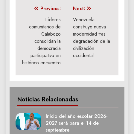
Navegación
Previous:
Next:
de
Líderes
Venezuela
comunitarios de
construye nueva
entradas
Calabozo
modernidad tras
consolidan la
degradación de la
democracia
civilización
participativa en
occidental
histórico encuentro
Noticias Relacionadas
Inicio del año escolar 2026-
2027 será para el 14 de
septiembre