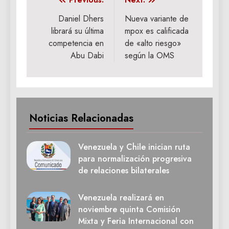
Navegación
de
Daniel Dhers
Nueva variante de
librará su última
mpox es calificada
entradas
competencia en
de «alto riesgo»
Abu Dabi
según la OMS
Noticias Relacionadas
Venezuela y Chile inician ruta
para normalización progresiva
de relaciones bilaterales
Venezuela realizará en
noviembre quinta Comisión
Mixta y Feria Internacional con