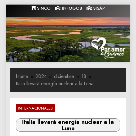
Skip
SINCO
INFOGOB
SISAP
to
content
Gobernacion
Gobernacion de Guarico
de Guarico
Home
2024
diciembre
18
Italia llevará energía nuclear a la Luna
INTERNACIONALES
Italia llevará energía nuclear a la
Luna