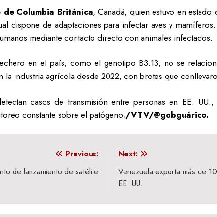
 de Columbia Británica
, Canadá, quien estuvo en estado c
ual dispone de adaptaciones para infectar aves y mamíferos.
a humanos mediante contacto directo con animales infectados.
lechero en el país, como el genotipo B3.13, no se relacio
n la industria agrícola desde 2022, con brotes que conllevaro
etectan casos de transmisión entre personas en EE. UU., 
toreo constante sobre el patógeno
./VTV/@gobguárico.
Previous:
Next:
nto de lanzamiento de satélite
Venezuela exporta más de 10
EE. UU.