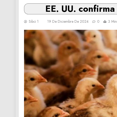
EE. UU. confirma
Sibci 1
19 De Diciembre De 2024
0
3 Min