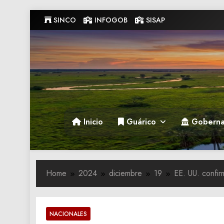
Skip
SINCO
INFOGOB
SISAP
to
content
Gobernacion de Guarico
Gobernacion de Guarico
Inicio
Guárico
Goberna
Home
2024
diciembre
19
EE. UU. confir
NACIONALES