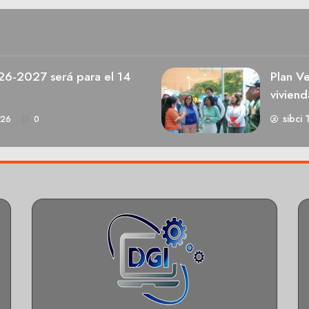
026-2027 será para el 14
Plan V
viviend
sibci 
026
0