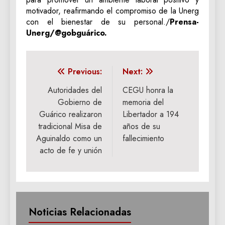
motivador, reafirmando el compromiso de la Unerg
con el bienestar de su personal./
Prensa-
Unerg/@gobguárico.
Navegación
Previous:
Next:
de
Autoridades del
CEGU honra la
Gobierno de
memoria del
entradas
Guárico realizaron
Libertador a 194
tradicional Misa de
años de su
Aguinaldo como un
fallecimiento
acto de fe y unión
Noticias Relacionadas