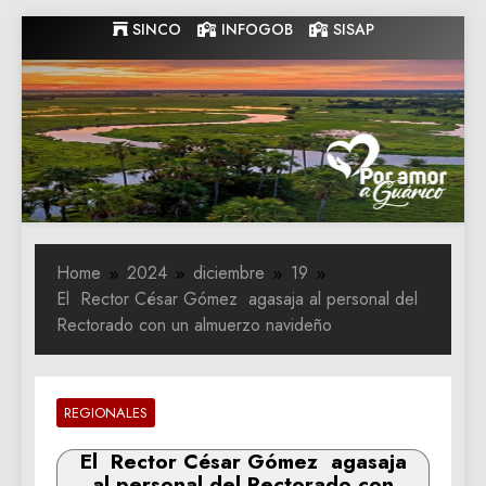
Skip
SINCO
INFOGOB
SISAP
to
content
Gobernacion
Gobernacion de Guarico
de Guarico
Home
2024
diciembre
19
El Rector César Gómez agasaja al personal del
Rectorado con un almuerzo navideño
REGIONALES
El Rector César Gómez agasaja
al personal del Rectorado con