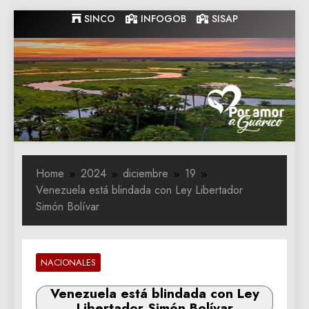
Skip
SINCO
INFOGOB
SISAP
to
content
Gobernacion
Gobernacion de Guarico
de Guarico
Home
2024
diciembre
19
Venezuela está blindada con Ley Libertador
Simón Bolívar
NACIONALES
Venezuela está blindada con Ley
Libertador Simón Bolívar