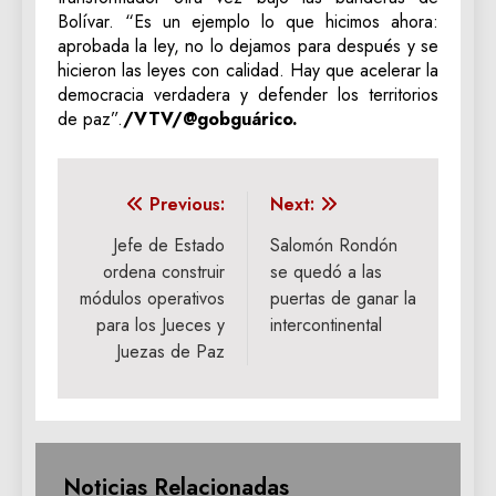
Bolívar. “Es un ejemplo lo que hicimos ahora:
aprobada la ley, no lo dejamos para después y se
hicieron las leyes con calidad. Hay que acelerar la
democracia verdadera y defender los territorios
de paz”.
/VTV/@gobguárico.
Navegación
Previous:
Next:
de
Jefe de Estado
Salomón Rondón
ordena construir
se quedó a las
entradas
módulos operativos
puertas de ganar la
para los Jueces y
intercontinental
Juezas de Paz
Noticias Relacionadas