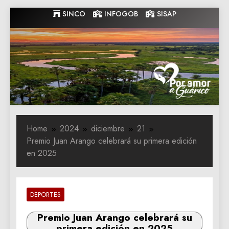
Skip
SINCO
INFOGOB
SISAP
to
content
Gobernacion
Gobernacion de Guarico
de Guarico
Home
2024
diciembre
21
Premio Juan Arango celebrará su primera edición
en 2025
DEPORTES
Premio Juan Arango celebrará su
primera edición en 2025