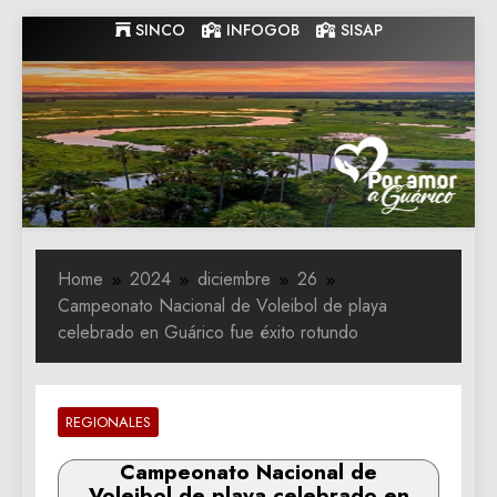
Skip
SINCO
INFOGOB
SISAP
to
content
Gobernacion
Gobernacion de Guarico
de Guarico
Home
2024
diciembre
26
Campeonato Nacional de Voleibol de playa
celebrado en Guárico fue éxito rotundo
REGIONALES
Campeonato Nacional de
Voleibol de playa celebrado en