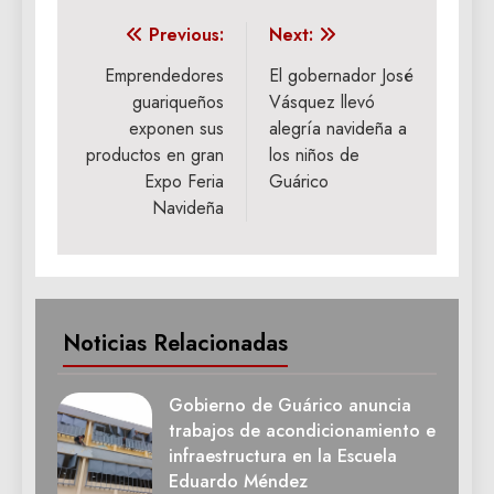
Navegación
Previous:
Next:
de
Emprendedores
El gobernador José
guariqueños
Vásquez llevó
entradas
exponen sus
alegría navideña a
productos en gran
los niños de
Expo Feria
Guárico
Navideña
Noticias Relacionadas
Gobierno de Guárico anuncia
trabajos de acondicionamiento e
infraestructura en la Escuela
Eduardo Méndez