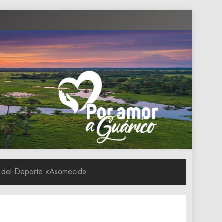
a del Deporte «Asomecid»