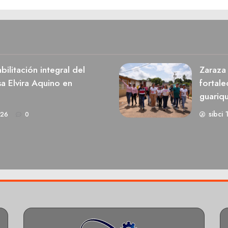
ilitación integral del
Zaraza 
a Elvira Aquino en
fortale
guariq
sibci 
026
0