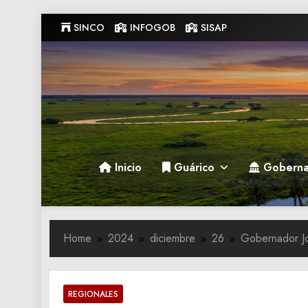
Skip
SINCO
INFOGOB
SISAP
to
content
Gobernacion de Guarico
Gobernacion de Guarico
Inicio
Guárico
Goberna
Home
2024
diciembre
26
Gobernador Jo
REGIONALES