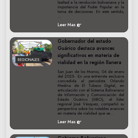
lealtad a la revolución bolivariana y la
importancia del Poder Popular en la
toma de decisiones. En este sentido,
…
Leer Mas
Gobernador del estado
Guárico destaca avances
significativos en materia de
REGIONALES
vialidad en la región llanera
San Juan de los Morros, 04 de enero
del 2025-. En una entrevista exclusiva
concedida al periodista Orlando
Medina de El Tubazo Digital, en
articulación con el Sistema Bolivariano
de Información y Comunicación del
Estado Guárico (SIBCI), el líder
regional José Vásquez, compartió su
perspectiva sobre los notables avances
en materia de vialidad que se…
Leer Mas