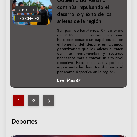
Gobierno Bolivariano
continúa impulsando el
DEPORTES
desarrollo y éxito de los
REGIONALES
atletas de la región
San juan de los Morros, 04 de enero
del 2025.– El Gobierno Bolivariano
ha desempeñado un papel crucial en
el fomento del deporte en Guárico,
garantizando que los atletas cuenten
con las herramientas y recursos
necesarios para alcanzar un alto nivel
deportivo. Estas iniciativas y políticas
implementadas han transformado el
panorama deportivo en la región,…
Leer Mas
1
2
Deportes