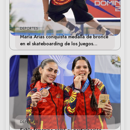
DEPORTES
María Arias conquista medalla de bronce
en el skateboarding de los Juegos
Centroamericanos
DEPORTES
Sable femenino cerró su participación