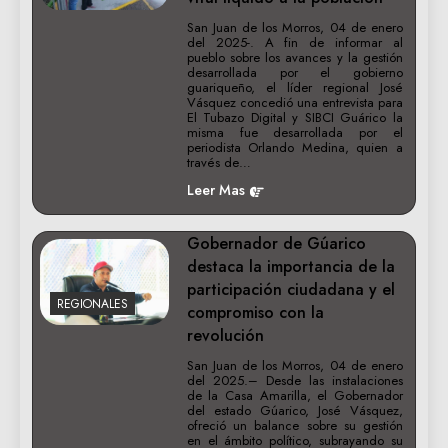
San Juan de los Morros, 04 de enero
del 2025-. A fin de informar al
pueblo sobre los avances y la gestión
desarrollada por el gobierno
guariqueño, el líder regional José
Vásquez concedió una entrevista para
El Tubazo Digital y SIBCI Guárico la
misma fue desarrollada por el
periodista Orlando Medina, quien a
través de…
Leer Mas
Gobernador de Gúarico
destaca la importancia de la
participación ciudadana y el
REGIONALES
compromiso con la
revolución
San Juan de los Morros, 04 de enero
del 2025.– Desde las instalaciones
de la Casa Amarilla, el Gobernador
del estado Gúarico, José Vásquez,
ofreció un balance sobre su gestión
en el ámbito político, subrayando su