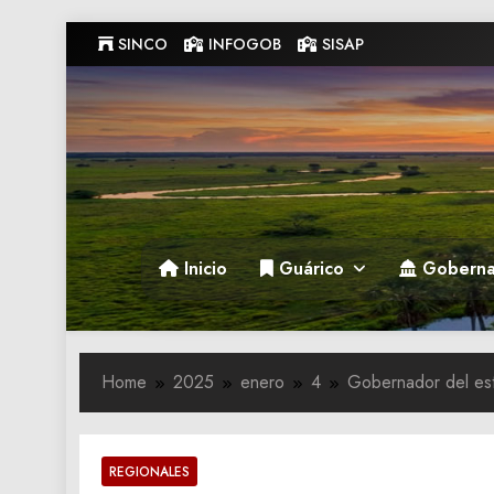
Skip
SINCO
INFOGOB
SISAP
to
content
Gobernacion de Guarico
Gobernacion de Guarico
Inicio
Guárico
Goberna
Home
2025
enero
4
Gobernador del esta
REGIONALES