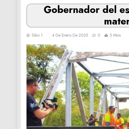
Gobernador del es
mater
Sibci 1
4 De Enero De 2025
0
5 Mins