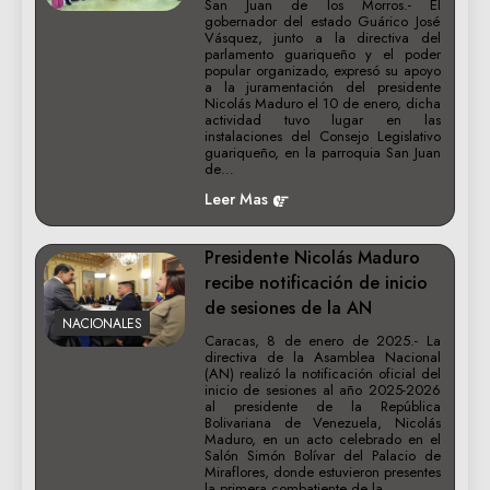
San Juan de los Morros.- El
gobernador del estado Guárico José
Vásquez, junto a la directiva del
parlamento guariqueño y el poder
popular organizado, expresó su apoyo
a la juramentación del presidente
Nicolás Maduro el 10 de enero, dicha
actividad tuvo lugar en las
instalaciones del Consejo Legislativo
guariqueño, en la parroquia San Juan
de…
Leer Mas
Presidente Nicolás Maduro
recibe notificación de inicio
de sesiones de la AN
NACIONALES
Caracas, 8 de enero de 2025.- La
directiva de la Asamblea Nacional
(AN) realizó la notificación oficial del
inicio de sesiones al año 2025-2026
al presidente de la República
Bolivariana de Venezuela, Nicolás
Maduro, en un acto celebrado en el
Salón Simón Bolívar del Palacio de
Miraflores, donde estuvieron presentes
la primera combatiente de la…