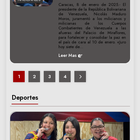
Caracas, 8 de enero de 2025.- El
presidente de la República Bolivariana
de Venezuela, Nicolás Maduro
Moros, juramentó a los milicianos y
milicianas de los Cuerpos
Combatientes de Venezuela a las
afueras del Palacio de Miraflores,
para fortalecer y consolidar la paz en
el país de cara al 10 de enero. «Juro
hoy siete de…
Leer Mas
1
2
3
4
Deportes