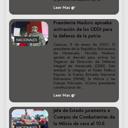
Leer Mas
Presidente Maduro aprueba
activación de los ODDI para
la defensa de la patria
NACIONALES
Caracas, 8 de enero de 2025.- El
presidente de la República Bolivariana
de Venezuela, Nicolás Maduro,
aprobó el decreto para activar los
Órganos de Dirección de Defensa
Integral de Venezuela (ODDI). Esta
entidad la integran el Poder Político
Popular, la Fuerza Armada Nacional
Bolivariana (FANB), la Milicia y las
Fuerzas Policiales. «Como presidente
constitucional de…
Leer Mas
Jefe de Estado juramenta a
Cuerpos de Combatientes de
la Milicia de cara al 10-E
NACIONALES