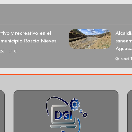
ivo y recreativo en el
Alcaldí
 municipio Roscio Nieves
saneami
Aguaca
026
0
sibci 