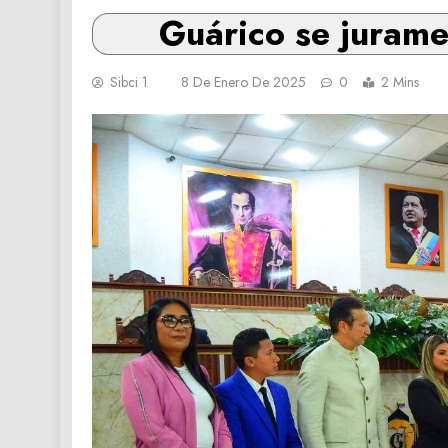
Guárico se jurame
Sibci 1
8 De Enero De 2025
0
2 Mins