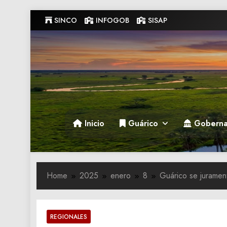
Skip
SINCO
INFOGOB
SISAP
to
content
Gobernacion de Guarico
Gobernacion de Guarico
Inicio
Guárico
Goberna
Home
2025
enero
8
Guárico se juramen
REGIONALES