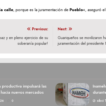
a calle
, porque es la juramentación de
Pueblo
«, aseguró e
Previous:
Next:
az y en pleno ejercicio de su
Guariqueños se movilizaron ha
soberanía popular!
juramentación del presidente
n productiva impulsará las
Inameh
s hacia nuevos mercados
durant
sibci 
026
0