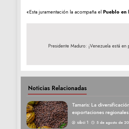
«Esta juramentación la acompaña el
Pueblo en l
Navegación
de
Presidente Maduro: ¡Venezuela está en p
entradas
Noticias Relacionadas
Tamaris: La diversificació
exportaciones regionale
sibci 1
5 de agosto de 2