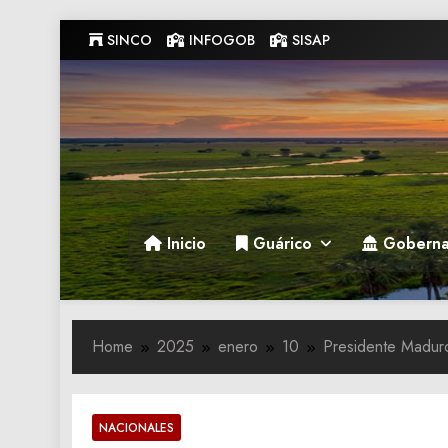
Skip
SINCO
INFOGOB
SISAP
to
content
Gobernacion de Guarico
Gobernacion de Guarico
Inicio
Guárico
Goberna
Home
2025
enero
10
Presidente Maduro
NACIONALES