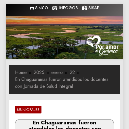
Skip
SINCO
INFOGOB
SISAP
to
content
Gobernacion
Gobernacion de Guarico
de Guarico
Home
2025
enero
22
En Chaguaramas fueron atendidos los docentes
con Jornada de Salud Integral
MUNICIPALES
En Chaguaramas fueron
atendidos los docentes con