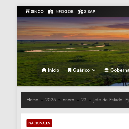
Skip
SINCO
INFOGOB
SISAP
to
content
Gobernacion de Guarico
Gobernacion de Guarico
Inicio
Guárico
Goberna
Home
2025
enero
23
Jefe de Estado: E
NACIONALES