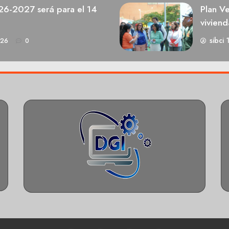
026-2027 será para el 14
Plan V
viviend
sibci 
026
0