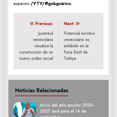
espacios.
/VTV/@gobguárico.
Navegación
Previous:
Next:
de
Juventud
Potencial turístico
venezolana
venezolano es
entradas
visualiza la
exhibido en la
construcción de un
Feria Emitt de
nuevo orden social
Türkiye
Noticias Relacionadas
Inicio del año escolar 2026-
2027 será para el 14 de