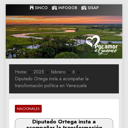
Skip
SINCO
INFOGOB
SISAP
to
content
Gobernacion
Gobernacion de Guarico
de Guarico
Home
2025
febrero
6
Diputado Ortega insta a acompañar la
transformación política en Venezuela
NACIONALES
Diputado Ortega insta a
acompañar la transformación