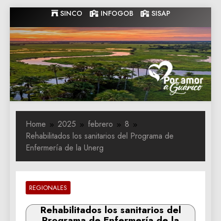
Skip
SINCO
INFOGOB
SISAP
to
content
Gobernacion
Gobernacion de Guarico
de Guarico
Home
2025
febrero
8
Rehabilitados los sanitarios del Programa de
Enfermería de la Unerg
REGIONALES
Rehabilitados los sanitarios del
Programa de Enfermería de la