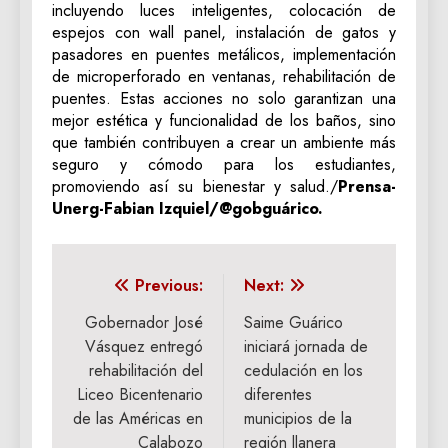
incluyendo luces inteligentes, colocación de
espejos con wall panel, instalación de gatos y
pasadores en puentes metálicos, implementación
de microperforado en ventanas, rehabilitación de
puentes. Estas acciones no solo garantizan una
mejor estética y funcionalidad de los baños, sino
que también contribuyen a crear un ambiente más
seguro y cómodo para los estudiantes,
promoviendo así su bienestar y salud./
Prensa-
Unerg-Fabian Izquiel/@gobguárico.
Navegación
Previous:
Next:
de
Gobernador José
Saime Guárico
Vásquez entregó
iniciará jornada de
entradas
rehabilitación del
cedulación en los
Liceo Bicentenario
diferentes
de las Américas en
municipios de la
Calabozo
región llanera