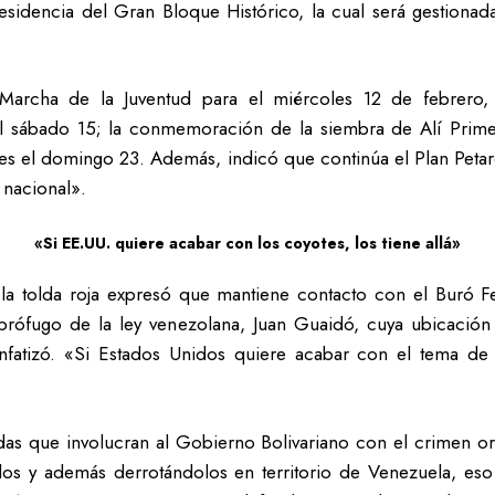
presidencia del Gran Bloque Histórico, la cual será gestiona
a Marcha de la Juventud para el miércoles 12 de febrero,
 sábado 15; la conmemoración de la siembra de Alí Primer
ntes el domingo 23. Además, indicó que continúa el Plan Petar
o nacional».
«Si EE.UU. quiere acabar con los coyotes, los tiene allá»
 la tolda roja expresó que mantiene contacto con el Buró Fe
 prófugo de la ley venezolana, Juan Guaidó, cuya ubicación
enfatizó. «Si Estados Unidos quiere acabar con el tema de lo
adas que involucran al Gobierno Bolivariano con el crimen o
s y además derrotándolos en territorio de Venezuela, eso 