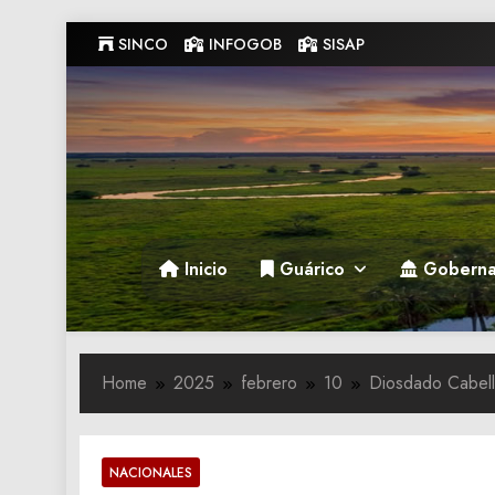
Skip
SINCO
INFOGOB
SISAP
to
content
Gobernacion de Guarico
Gobernacion de Guarico
Inicio
Guárico
Goberna
Home
2025
febrero
10
Diosdado ‌Cabel
NACIONALES