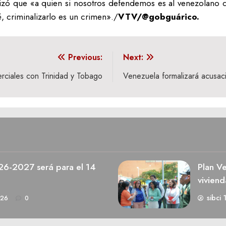
atizó que «a quien si nosotros defendemos es al venezolano 
 criminalizarlo es un crimen»./
VTV/@gobguárico.
Previous:
Next:
rciales con Trinidad y Tobago
Venezuela formalizará acusac
026-2027 será para el 14
Plan V
viviend
sibci 
026
0