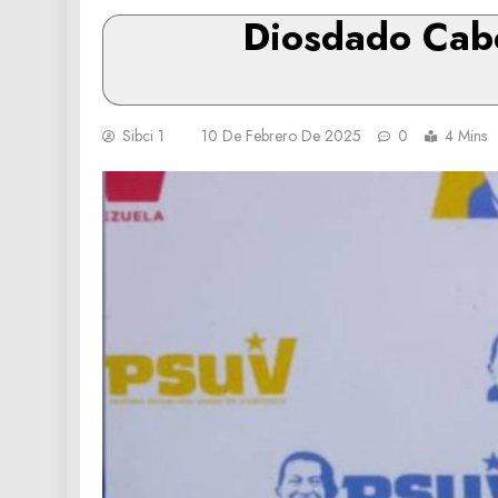
Diosdado ‌Cab
Sibci 1
10 De Febrero De 2025
0
4 Mins