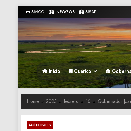
Skip
SINCO
INFOGOB
SISAP
to
content
Gobernacion de Guarico
Gobernacion de Guarico
Inicio
Guárico
Goberna
Home
2025
febrero
10
Gobernador José
MUNICIPALES