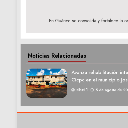
Navegación
de
En Guárico se consolida y fortalece la 
entradas
Noticias Relacionadas
Avanza rehabilitación int
Cicpc en el municipio Jos
sibci 1
5 de agosto de 2