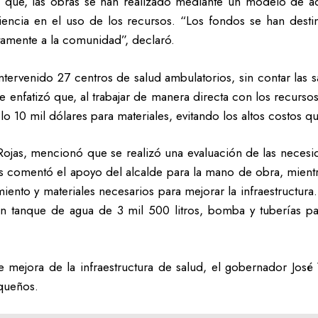
ó que, las obras se han realizado mediante un modelo de adm
iencia en el uso de los recursos. “Los fondos se han desti
tamente a la comunidad”, declaró.
ervenido 27 centros de salud ambulatorios, sin contar las sal
re enfatizó que, al trabajar de manera directa con los recur
 10 mil dólares para materiales, evitando los altos costos qu
 Rojas, mencionó que se realizó una evaluación de las necesid
s comentó el apoyo del alcalde para la mano de obra, mientr
ento y materiales necesarios para mejorar la infraestructura
un tanque de agua de 3 mil 500 litros, bomba y tuberías par
 mejora de la infraestructura de salud, el gobernador Jo
iqueños.