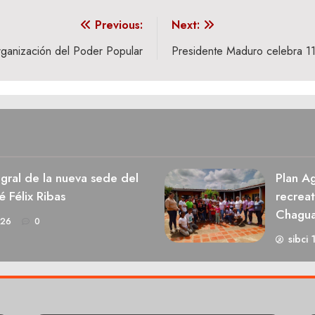
Previous:
Next:
organización del Poder Popular
Presidente Maduro celebra 1
egral de la nueva sede del
Plan Ag
é Félix Ribas
recrea
Chagu
026
0
sibci 