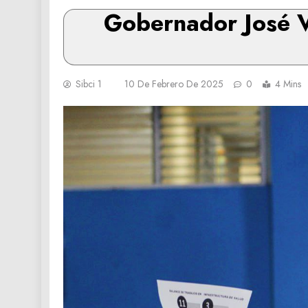
Gobernador José V
Sibci 1
10 De Febrero De 2025
0
4 Mins