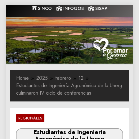
Skip
SINCO
INFOGOB
SISAP
to
content
Gobernacion
Gobernacion de Guarico
de Guarico
Home
2025
febrero
12
Estudiantes de Ingeniería Agronómica de la Unerg
culminaron IV ciclo de conferencias
REGIONALES
Estudiantes de Ingeniería
Agronómica de la Unerg