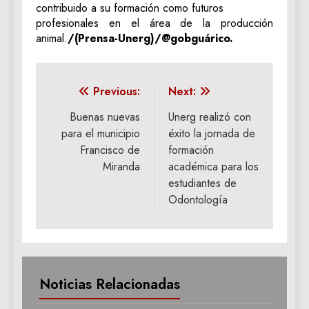
contribuido a su formación como futuros
profesionales en el área de la producción
animal.
/(Prensa-Unerg)/@gobguárico.
Navegación
Previous:
Next:
de
Buenas nuevas
Unerg realizó con
para el municipio
éxito la jornada de
entradas
Francisco de
formación
Miranda
académica para los
estudiantes de
Odontología
Noticias Relacionadas