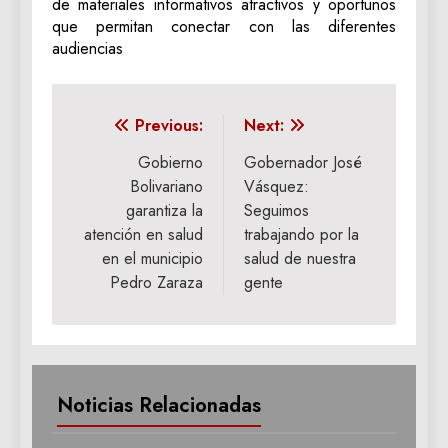
de materiales informativos atractivos y oportunos
que permitan conectar con las diferentes
audiencias
Navegación
Previous:
Next:
de
Gobierno
Gobernador José
Bolivariano
Vásquez:
entradas
garantiza la
Seguimos
atención en salud
trabajando por la
en el municipio
salud de nuestra
Pedro Zaraza
gente
Noticias Relacionadas