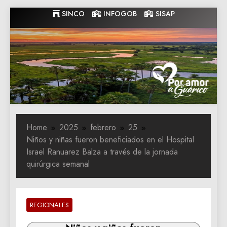
Skip
SINCO
INFOGOB
SISAP
to
content
Gobernacion
Gobernacion de Guarico
de Guarico
Home
2025
febrero
25
Niños y niñas fueron beneficiados en el Hospital
Israel Ranuarez Balza a través de la jornada
quirúrgica semanal
REGIONALES