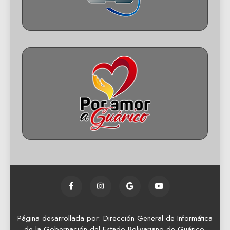
Página desarrollada por: Dirección General de Informática
de la Gobernación del Estado Bolivariano de Guárico.