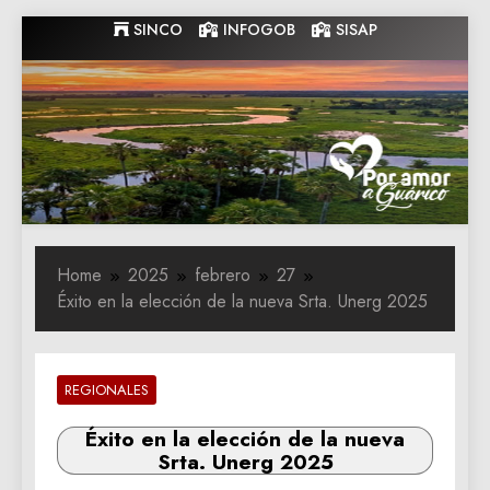
Skip
SINCO
INFOGOB
SISAP
to
content
Gobernacion
Gobernacion de Guarico
de Guarico
Home
2025
febrero
27
Éxito en la elección de la nueva Srta. Unerg 2025
REGIONALES
Éxito en la elección de la nueva
Srta. Unerg 2025