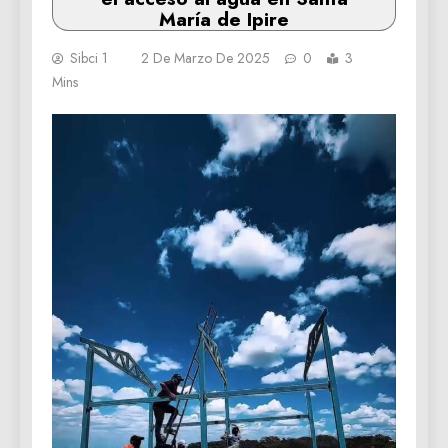
María de Ipire
Sibci 1
2 De Marzo De 2025
0
3
Mins