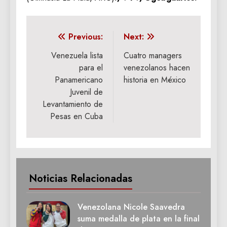
Navegación
Previous:
Next:
de
Venezuela lista
Cuatro managers
para el
venezolanos hacen
entradas
Panamericano
historia en México
Juvenil de
Levantamiento de
Pesas en Cuba
Noticias Relacionadas
Venezolana Nicole Saavedra
suma medalla de plata en la final