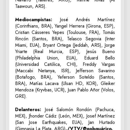
Taawoun, ARS).
Mediocampistas:
José Andrés Martínez
(Corinthians, BRA), Yangel Herrera (Girona, ESP),
Cristian Cásseres Yepes (Toulouse, FRA), Tomás
Rincón (Santos, BRA), Telasco Segovia (Inter
Miami, EUA), Bryant Ortega (Jeddah, ARS), Jorge
Yriarte (Real Murcia, ESP), Jesús Bueno
(Philadelphia Union, EUA), Eduard Bello
(Universidad Católica, CHI), Freddy Vargas
(Maccabi Netanya, ISR), Jefferson Savarino
(Botafogo, BRA), Yeferson Soteldo (Santos,
BRA), Matías Lacava (Ulsan HD, KOR), Gleiker
Mendoza (Kryvbas, UCR), Juan Pablo Añor (Volos,
GRE).
Delanteros:
José Salomón Rondón (Pachuca,
MEX), Jhonder Cádiz (León, MEX), Josef Martínez
(San Jose Earthquakes, EUA), Jan Hurtado
(Gimnasia La Plata, ARG)
./VTV/@gobguárico.