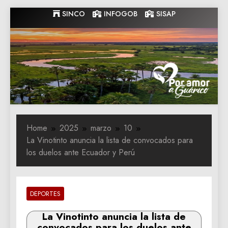
Skip
SINCO
INFOGOB
SISAP
to
content
Gobernacion
Gobernacion de Guarico
de Guarico
Home
2025
marzo
10
La Vinotinto anuncia la lista de convocados para
los duelos ante Ecuador y Perú
DEPORTES
La Vinotinto anuncia la lista de
convocados para los duelos ante