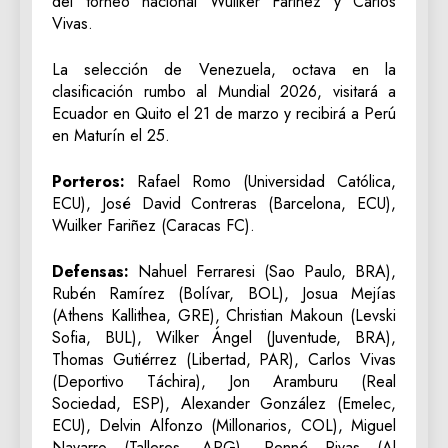
del torneo nacional Wuilker Fariñez y Carlos
Vivas.
La selección de Venezuela, octava en la
clasificación rumbo al Mundial 2026, visitará a
Ecuador en Quito el 21 de marzo y recibirá a Perú
en Maturín el 25.
Porteros:
Rafael Romo (Universidad Católica,
ECU), José David Contreras (Barcelona, ECU),
Wuilker Fariñez (Caracas FC).
Defensas:
Nahuel Ferraresi (Sao Paulo, BRA),
Rubén Ramírez (Bolívar, BOL), Josua Mejías
(Athens Kallithea, GRE), Christian Makoun (Levski
Sofia, BUL), Wilker Ángel (Juventude, BRA),
Thomas Gutiérrez (Libertad, PAR), Carlos Vivas
(Deportivo Táchira), Jon Aramburu (Real
Sociedad, ESP), Alexander González (Emelec,
ECU), Delvin Alfonzo (Millonarios, COL), Miguel
Navarro (Talleres, ARG), Renné Rivas (Al