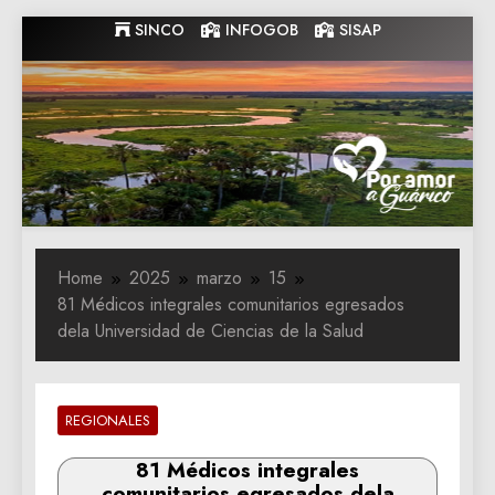
Skip
SINCO
INFOGOB
SISAP
to
content
Gobernacion
Gobernacion de Guarico
de Guarico
Home
2025
marzo
15
81 Médicos integrales comunitarios egresados
dela Universidad de Ciencias de la Salud
REGIONALES
81 Médicos integrales
comunitarios egresados dela