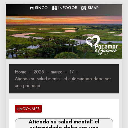
Skip
SINCO
INFOGOB
SISAP
to
content
Gobernacion
Gobernacion de Guarico
de Guarico
Home
2025
marzo
17
Atienda su salud mental: el autocuidado debe ser
una prioridad
NACIONALES
Atienda su salud mental: el
autocuidado debe ser una