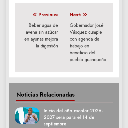
Navegación
Previous:
Next:
de
Beber agua de
Gobernador José
avena sin azúcar
Vásquez cumple
entradas
en ayunas mejora
con agenda de
la digestión
trabajo en
beneficio del
pueblo guariqueño
Noticias Relacionadas
Inicio del año escolar 2026-
2027 será para el 14 de
septiembre