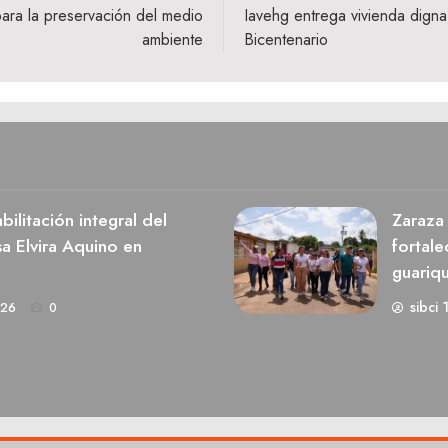
ara la preservación del medio
Iavehg entrega vivienda digna
ambiente
Bicentenario
ilitación integral del
Zaraza 
a Elvira Aquino en
fortale
guariq
sibci 
026
0