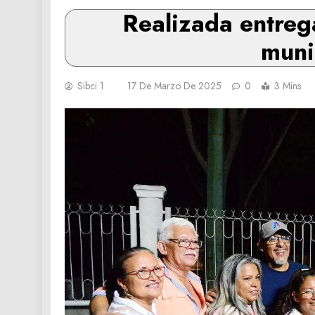
Realizada entreg
muni
Sibci 1
17 De Marzo De 2025
0
3 Mins