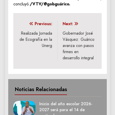
concluyó.
/VTV/@gobguárico.
Navegación
Previous:
Next:
de
Realizada Jornada
Gobernador José
de Ecografía en la
Vásquez: Guárico
entradas
Unerg
avanza con pasos
firmes en
desarrollo integral
Noticias Relacionadas
Inicio del año escolar 2026-
2027 será para el 14 de