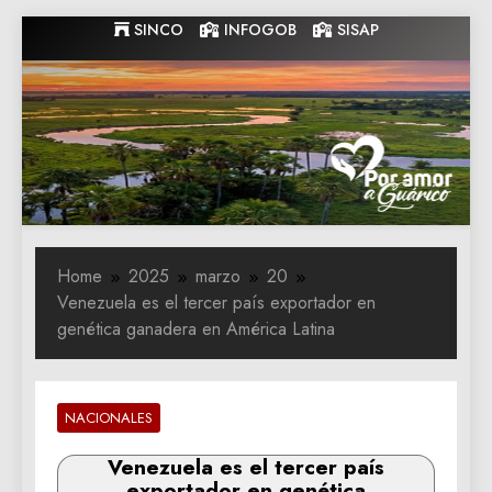
Skip
SINCO
INFOGOB
SISAP
to
content
Gobernacion
Gobernacion de Guarico
de Guarico
Home
2025
marzo
20
Venezuela es el tercer país exportador en
genética ganadera en América Latina
NACIONALES
Venezuela es el tercer país
exportador en genética