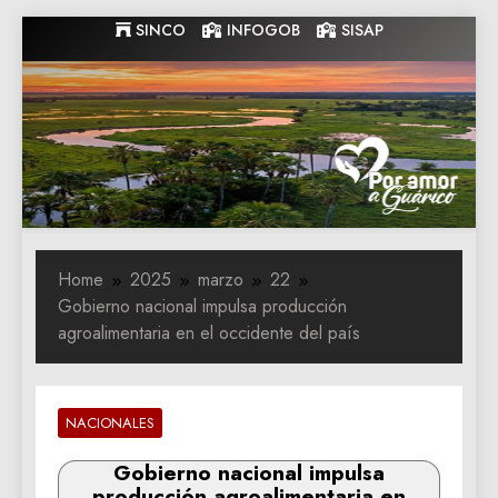
Skip
SINCO
INFOGOB
SISAP
to
content
Gobernacion
Gobernacion de Guarico
de Guarico
Home
2025
marzo
22
Gobierno nacional impulsa producción
agroalimentaria en el occidente del país
NACIONALES
Gobierno nacional impulsa
producción agroalimentaria en