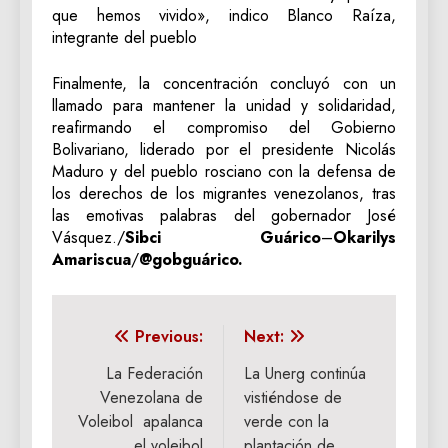
que hemos vivido», indico Blanco Raíza,
integrante del pueblo
Finalmente, la concentración concluyó con un
llamado para mantener la unidad y solidaridad,
reafirmando el compromiso del Gobierno
Bolivariano, liderado por el presidente Nicolás
Maduro y del pueblo rosciano con la defensa de
los derechos de los migrantes venezolanos, tras
las emotivas palabras del gobernador José
Vásquez./
Sibci Guárico
–
Okarilys
Amariscua
/
@gobguárico.
Navegación
Previous:
Next:
de
La Federación
La Unerg continúa
Venezolana de
vistiéndose de
entradas
Voleibol apalanca
verde con la
el voleibol
plantación de