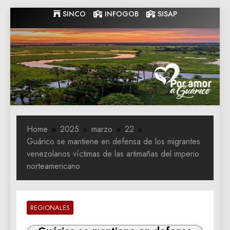
Skip
SINCO
INFOGOB
SISAP
to
content
Gobernacion
Gobernacion de Guarico
de Guarico
Home
2025
marzo
22
Guárico se mantiene en defensa de los migrantes
venezolanos víctimas de las artimañas del imperio
norteamericano
REGIONALES