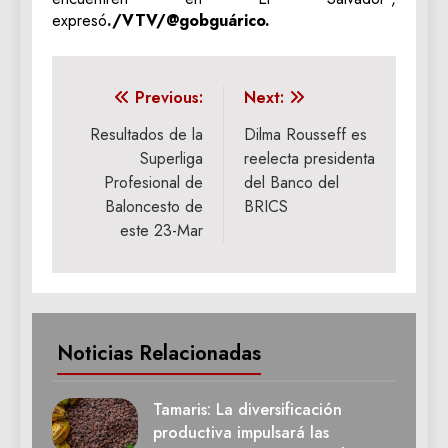
expresó
./VTV/@gobguárico.
Navegación
Previous:
Next:
de
Resultados de la
Dilma Rousseff es
Superliga
reelecta presidenta
entradas
Profesional de
del Banco del
Baloncesto de
BRICS
este 23-Mar
Noticias Relacionadas
Tamaris: La diversificación
productiva impulsará las