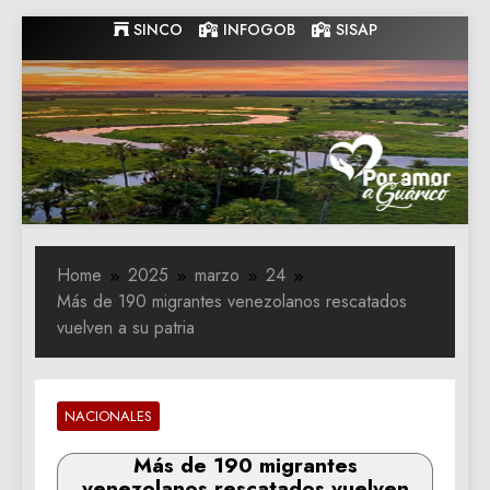
Skip
SINCO
INFOGOB
SISAP
to
content
Gobernacion
Gobernacion de Guarico
de Guarico
Home
2025
marzo
24
Más de 190 migrantes venezolanos rescatados
vuelven a su patria
NACIONALES
Más de 190 migrantes
venezolanos rescatados vuelven