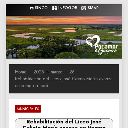
Skip
SINCO
INFOGOB
SISAP
to
content
Gobernacion
Gobernacion de Guarico
de Guarico
Home
2025
marzo
26
Rehabilitación del Liceo José Calixto Morín avanza
en tiempo récord
MUNICIPALES
Rehabilitación del Liceo José
Calixto Morín avanza en tiempo