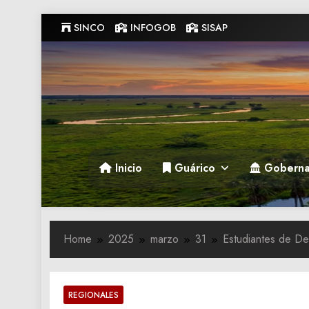
Skip
SINCO
INFOGOB
SISAP
to
content
Gobernacion de Guarico
Gobernacion de Guarico
Inicio
Guárico
Goberna
Home
2025
marzo
31
Estudiantes de De
REGIONALES