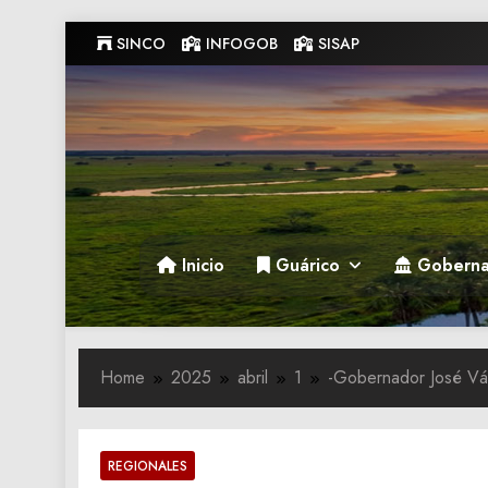
Skip
SINCO
INFOGOB
SISAP
to
content
Gobernacion de Guarico
Gobernacion de Guarico
Inicio
Guárico
Goberna
Home
2025
abril
1
-Gobernador José Vá
REGIONALES