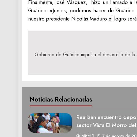
Finalmente, José Vásquez, hizo un llamado a la
Guárico. «Juntos, podemos hacer de Guárico u
nuestro presidente Nicolás Maduro el logro será 
Navegación
de
Gobierno de Guárico impulsa el desarrollo de la
entradas
Noticias Relacionadas
Realizan encuentro deport
sector Vista El Morro del
sibci 1
7 de agosto de 2