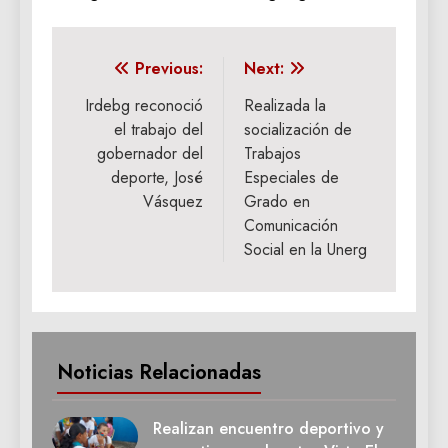
Navegación
Previous:
Next:
de
Irdebg reconoció
Realizada la
el trabajo del
socialización de
entradas
gobernador del
Trabajos
deporte, José
Especiales de
Vásquez
Grado en
Comunicación
Social en la Unerg
Noticias Relacionadas
Realizan encuentro deportivo y