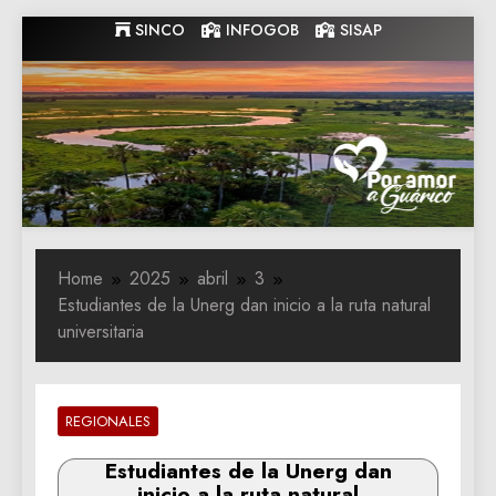
Skip
SINCO
INFOGOB
SISAP
to
content
Gobernacion
Gobernacion de Guarico
de Guarico
Home
2025
abril
3
Estudiantes de la Unerg dan inicio a la ruta natural
universitaria
REGIONALES
Estudiantes de la Unerg dan
inicio a la ruta natural