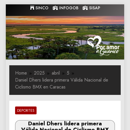
Skip
SINCO
INFOGOB
SISAP
to
content
Gobernacion
Gobernacion de Guarico
de Guarico
Home
2025
abril
5
Daniel Dhers lidera primera Válida Nacional de
Ciclismo BMX en Caracas
DEPORTES
Daniel Dhers lidera primera
Válida Nacional de Ciclismo BMX