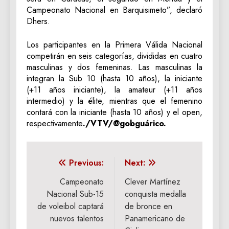
Campeonato Nacional en Barquisimeto”, declaró
Dhers.
Los participantes en la Primera Válida Nacional
competirán en seis categorías, divididas en cuatro
masculinas y dos femeninas. Las masculinas la
integran la Sub 10 (hasta 10 años), la iniciante
(+11 años iniciante), la amateur (+11 años
intermedio) y la élite, mientras que el femenino
contará con la iniciante (hasta 10 años) y el open,
respectivamente
./VTV/@gobguárico.
Navegación
Previous:
Next:
de
Campeonato
Clever Martínez
Nacional Sub-15
conquista medalla
entradas
de voleibol captará
de bronce en
nuevos talentos
Panamericano de