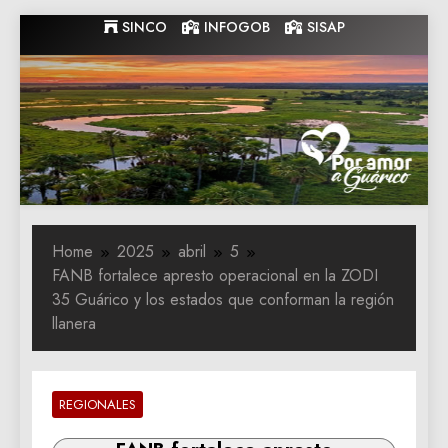
Skip
SINCO
INFOGOB
SISAP
to
content
Gobernacion
Gobernacion de Guarico
de Guarico
Home
2025
abril
5
FANB fortalece apresto operacional en la ZODI
35 Guárico y los estados que conforman la región
llanera
REGIONALES