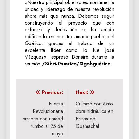
‎‎»Nuestro principal objetivo es mantener la
unidad y liderazgo de nuestra revolución
ahora más que nunca. Debemos seguir
construyendo el proyecto que con
esfuerzo y dedicación se ha venido
edificando en nuestro amado pueblo del
Guárico, gracias al trabajo de un
excelente líder como lo fue José
Vázquez», expresó Donaire durante la
reunión.
/‎Sibci-Guarico/@gobguárico.
Navegación
Previous:
Next:
de
Fuerza
Culminó con éxito
Revolucionaria
obra hidráulica en
entradas
arranca con unidad
Brisas de
rumbo al 25 de
Guamachal
mayo