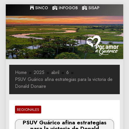
Skip
SINCO
INFOGOB
SISAP
to
content
Gobernacion
Gobernacion de Guarico
de Guarico
Home
2025
abril
6
PSUV Guárico afina estrategias para la victoria de
Donald Donaire
REGIONALES
PSUV Guárico afina estrategias
para la victoria de Donald