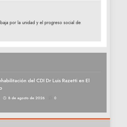
aja por la unidad y el progreso social de
rehabilitación del CDI Dr Luis Razetti en El
o
1
8 de agosto de 2026
0