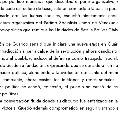
ipo político municipal que describió el parte organizativo, e
cada estructura de base, saldrán con todo a la batalla para l
ado con las luchas sociales, escuchó atentamente cada 
ctura organizativa del Partido Socialista Unido de Venezuela,
ciopolitica que remite a las Unidades de Batalla Bolívar Cháve
ión de Guárico señaló que iniciará una nueva etapa en Guáric
adicción al ser alcalde de la revolución y ahora candidat
o al pueblo», indicó, al definirse como trabajador social,
endo desde su fundación, expresando que se considera “un tra
 hacer política, atendiendo a la evolución constante del
s cambiante, ahora existen los teléfonos y redes sociale
cer política se acabó, colapsño, el pueblo se cansó de 
 política».
a conversación fluida donde su discurso fue enfatizado en la
ar la victoria. Quedó además comprometido en seguir visitando