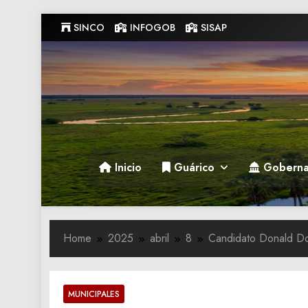
Skip
SINCO
INFOGOB
SISAP
to
content
Gobernacion de Guarico
Gobernacion de Guarico
Inicio
Guárico
Goberna
Home
2025
abril
8
Candidato Donald Don
MUNICIPALES