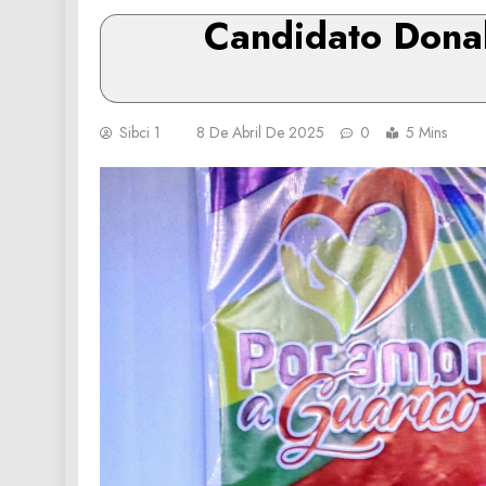
Candidato Donal
Sibci 1
8 De Abril De 2025
0
5 Mins