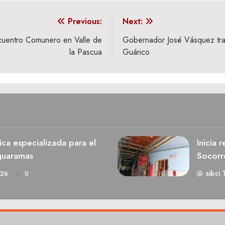
Previous:
Next:
ncuentro Comunero en Valle de
Gobernador José Vásquez trab
la Pascua
Guárico
ca especializada para el
Inicia 
guaramas
Socorr
sibci 
026
0