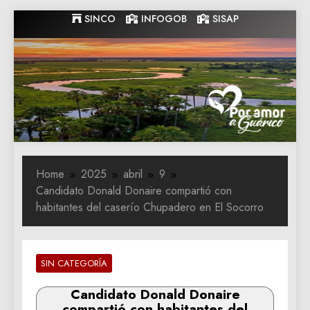
Skip
SINCO
INFOGOB
SISAP
to
content
Gobernacion
Gobernacion de Guarico
de Guarico
Home
2025
abril
9
Candidato Donald Donaire compartió con
habitantes del caserío Chupadero en El Socorro
SIN CATEGORÍA
Candidato Donald Donaire
compartió con habitantes del