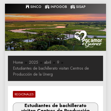
Skip
SINCO
INFOGOB
SISAP
to
content
Gobernacion
Gobernacion de Guarico
de Guarico
Home
2025
abril
9
Estudiantes de bachillerato visitan Centros de
Producción de la Unerg
REGIONALES
Estudiantes de bachillerato
visitan Centros de Producción