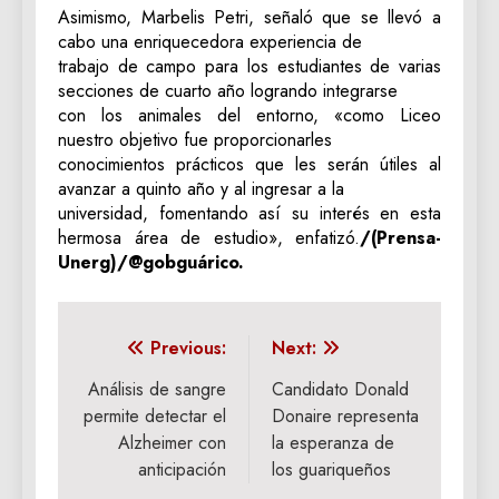
Asimismo, Marbelis Petri, señaló que se llevó a
cabo una enriquecedora experiencia de
trabajo de campo para los estudiantes de varias
secciones de cuarto año logrando integrarse
con los animales del entorno, «como Liceo
nuestro objetivo fue proporcionarles
conocimientos prácticos que les serán útiles al
avanzar a quinto año y al ingresar a la
universidad, fomentando así su interés en esta
hermosa área de estudio», enfatizó.
/(Prensa-
Unerg)/@gobguárico.
Navegación
Previous:
Next:
de
Análisis de sangre
Candidato Donald
permite detectar el
Donaire representa
entradas
Alzheimer con
la esperanza de
anticipación
los guariqueños