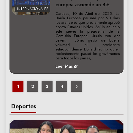
europea asciende un 8%
INTERNACIONALES
Caracas, 10 de Abril del 2025.- La
Unión Europea pausará por 90 días
los aranceles que previamente aprobó
contra Estados Unidos. Así lo anunció
este jueves la presidenta de la
Comisión Europea, Ursula von der
Leyen, cómo gesto de buena
voluntad al presidente
estadounidense, Donald Trump, quien
recientemente pausó los gravámenes
para todos los países,…
Leer Mas
1
2
3
4
Deportes