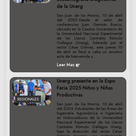
de la Unerg
San Juan de los Morros, 10 de abril
del 2025.-Desde el salón de
conferencias Juan Germán Roscio,
ubicado en la Casona Universitaria de
la Universidad Nacional Experimental
de los Llanos Centrales Rómulo
Gallegos (Unerg), liderada por el
rector César Gómez, este jueves 10
de abril se llevó a cabo un emotivo
acto de bienvenida y…
Leer Mas
Unerg presente en la Expo
Feria 2025 Niños y Niñas
Productivas
REGIONALES
San Juan de los Morros, 10 de abril
del 2024.-Estudiantes de las Áreas de
Ingeniería Agronómica e Ingeniería
en Hidrocarburos de la Universidad
Nacional Experimental de los Llanos
Centrales Rómulo Gallegos Unerg,
bajo la dirección del rector César
Gómez, tuvieron una participación