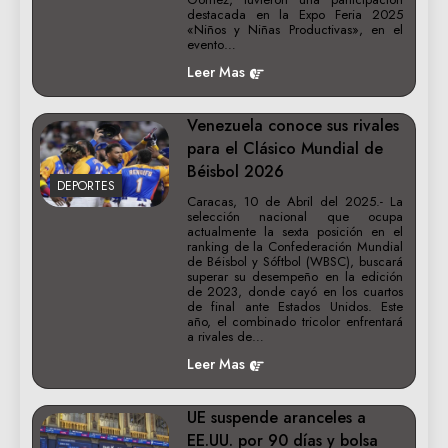
destacada en la Expo Feria 2025
«Niños y Niñas Productivas», en el
evento…
Leer Mas
Venezuela conoce sus rivales
para el Clásico Mundial de
Béisbol 2026
DEPORTES
Caracas, 10 de Abril del 2025.- La
selección nacional que ocupa
actualmente la sexta posición en el
ranking de la Confederación Mundial
de Béisbol y Sóftbol (WBSC), buscará
superar su desempeño en la edición
de 2023, donde cayó en los cuartos
de final ante Estados Unidos. Este
año, el combinado tricolor enfrentará
a rivales de…
Leer Mas
UE suspende aranceles a
EE.UU. por 90 días y bolsa