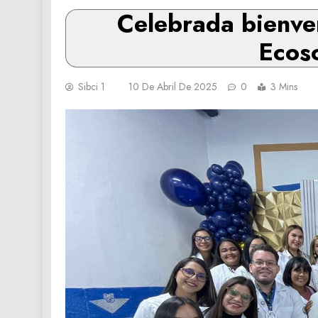
Celebrada bienven
Ecoso
Sibci 1
10 De Abril De 2025
0
3 Mins