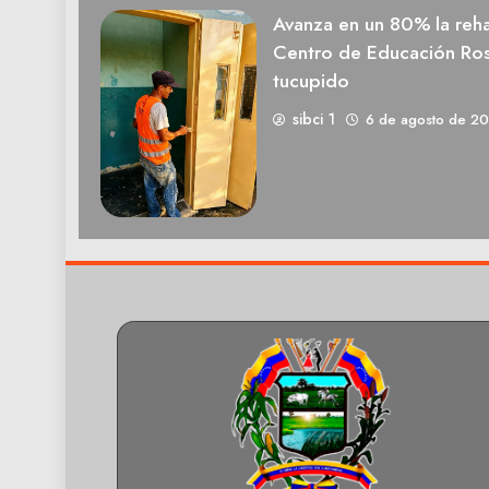
Avanza en un 80% la rehab
Centro de Educación Ros
tucupido
sibci 1
6 de agosto de 2