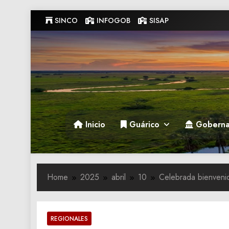
Skip
SINCO
INFOGOB
SISAP
to
content
Gobernacion de Guarico
Gobernacion de Guarico
Inicio
Guárico
Goberna
Home
2025
abril
10
Celebrada bienvenid
REGIONALES