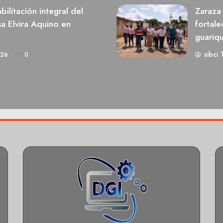
ilitación integral del
Zaraza 
a Elvira Aquino en
fortale
guariq
sibci 
026
0