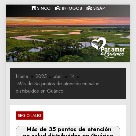
Skip
SINCO
INFOGOB
SISAP
to
content
Gobernacion
Gobernacion de Guarico
de Guarico
Home
2025
abril
14
Más de 35 puntos de atención en salud
distribuidos en Guárico
REGIONALES
Más de 35 puntos de atención
en salud distribuidos en Guárico