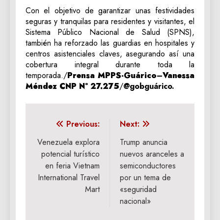
Con el objetivo de garantizar unas festividades
seguras y tranquilas para residentes y visitantes, el
Sistema Público Nacional de Salud (SPNS),
también ha reforzado las guardias en hospitales y
centros asistenciales claves, asegurando así una
cobertura integral durante toda la
temporada./
Prensa MPPS-Guárico
–
Vanessa
Méndez
CNP N° 27.275
/
@gobguárico.
Navegación
Previous:
Next:
de
Venezuela explora
Trump anuncia
potencial turístico
nuevos aranceles a
entradas
en feria Vietnam
semiconductores
International Travel
por un tema de
Mart
«seguridad
nacional»