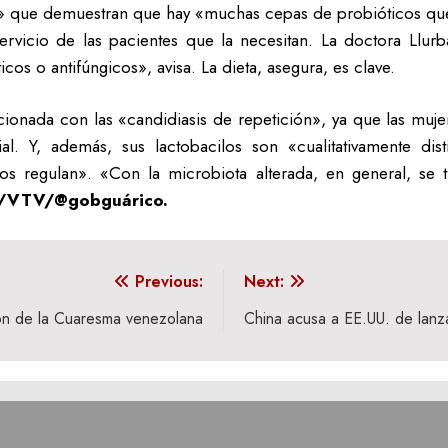
os» que demuestran que hay «muchas cepas de probióticos que 
rvicio de las pacientes que la necesitan. La doctora Llur
cos o antifúngicos», avisa. La dieta, asegura, es clave.
cionada con las «candidiasis de repetición», ya que las muje
al. Y, además, sus lactobacilos son «cualitativamente dis
os regulan». «Con la microbiota alterada, en general, se 
/VTV/@gobguárico.
Previous:
Next:
ión de la Cuaresma venezolana
China acusa a EE.UU. de lanza