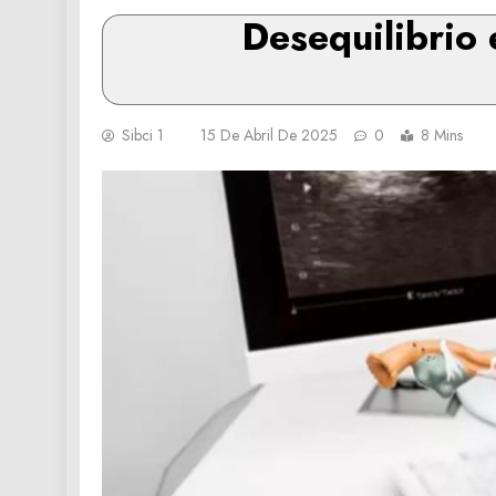
Desequilibrio 
Sibci 1
15 De Abril De 2025
0
8 Mins