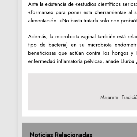
Ante la existencia de «estudios científicos seri
«formarse» para poner esta «herramienta» al se
alimentación. «No basta tratarla solo con probióti
Además, la microbiota vaginal también está rela
tipo de bacteria) en su microbiota endometri
beneficiosas que actúan contra los hongos y l
enfermedad inflamatoria pélvica», añade Llurba.
Navegación
de
Majarete: Tradic
entradas
Noticias Relacionadas