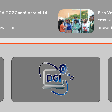
026-2027 será para el 14
Plan V
viviend
sibci 
026
0