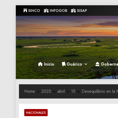
Skip
SINCO
INFOGOB
SISAP
to
content
Gobernacion de Guarico
Gobernacion de Guarico
Inicio
Guárico
Goberna
Home
2025
abril
15
Desequilibrio en la 
NACIONALES