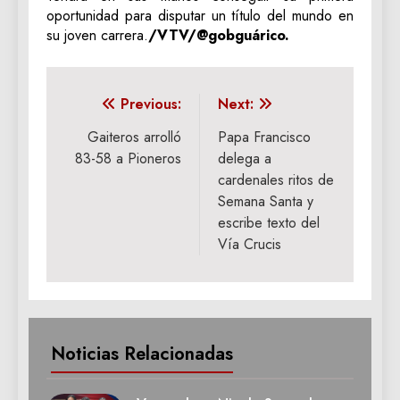
oportunidad para disputar un título del mundo en
su joven carrera.
/VTV/@gobguárico.
Navegación
Previous:
Next:
de
Gaiteros arrolló
Papa Francisco
83-58 a Pioneros
delega a
entradas
cardenales ritos de
Semana Santa y
escribe texto del
Vía Crucis
Noticias Relacionadas