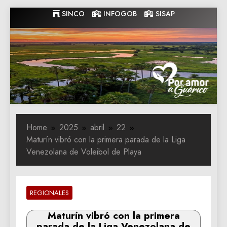
Skip
SINCO
INFOGOB
SISAP
to
content
Gobernacion
Gobernacion de Guarico
de Guarico
Home
2025
abril
22
Maturín vibró con la primera parada de la Liga
Venezolana de Voleibol de Playa
REGIONALES
Maturín vibró con la primera
parada de la Liga Venezolana de