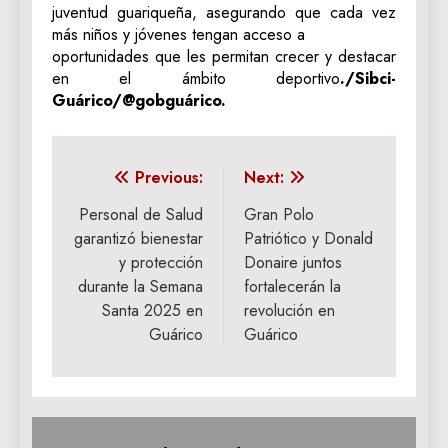
juventud guariqueña, asegurando que cada vez
más niños y jóvenes tengan acceso a
oportunidades que les permitan crecer y destacar
en el ámbito deportivo
./Sibci-
Guárico/@gobguárico.
Navegación
Previous:
Next:
de
Personal de Salud
Gran Polo
garantizó bienestar
Patriótico y Donald
entradas
y protección
Donaire juntos
durante la Semana
fortalecerán la
Santa 2025 en
revolución en
Guárico
Guárico