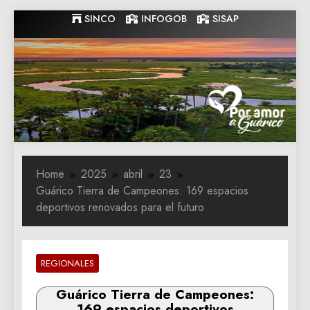
Skip
SINCO
INFOGOB
SISAP
to
content
Gobernacion
Gobernacion de Guarico
de Guarico
Home
2025
abril
23
Guárico Tierra de Campeones: 169 espacios
deportivos renovados para el futuro
REGIONALES
Guárico Tierra de Campeones:
169 espacios deportivos